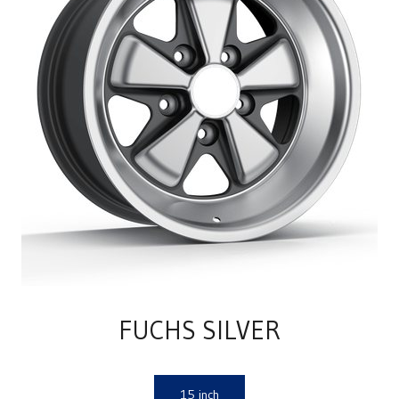
FUCHS SILVER
15 inch