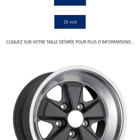
16 inch
CLIQUEZ SUR VOTRE TAILLE DÉSIRÉE POUR PLUS D’INFORMATIONS...